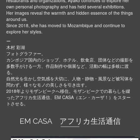
restaurants and organizations, Ayako continues to explore her
own personal photography and has held several exhibitions.
Her images reveal the warmth and hidden essence of the things
around us.
Since 2018, she has moved to Mozambique and continue to
explore her styles.
ー
木村 彩湖
フォトグラファー。
カンボジア国内のショップ、ホテル、飲食店、団体などの撮影を
多数手がける一方、作品制作や個展など、活動の幅は多岐に渡
る。
自然光を生かし空気感を大切に、人物・静物・風景など被写体を
問わず、様々なモノの美しさを引き出す。
2018年よりモザンビークへ移住。モザンビークでの暮らしを綴
ったアフリカ生活通信、EM CASA（エン・カーザ！）をスター
トさせる。
EM CASA アフリカ生活通信