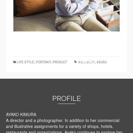
LIFE STYLE
,
PORTRAIT
,
PRODUCT
‬ ‪#‎カンボジア
,
#SUSU
PROFILE
AYAKO KIMURA
A director and a photographer. In addition to her commercial
and illustrative assignments for a variety of shops, hotels,
restaurants and organizations, Ayako continues to explore her