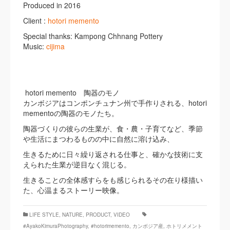
Produced in 2016
Client :
hotori memento
Special thanks: Kampong Chhnang Pottery
Music:
cijima
hotori memento 陶器のモノ
カンボジアはコンポンチュナン州で手作りされる、hotori
mementoの陶器のモノたち。
陶器づくりの彼らの生業が、食・農・子育てなど、季節
や生活にまつわるものの中に自然に溶け込み、
生きるために日々繰り返される仕事と、確かな技術に支
えられた生業が逆目なく混じる。
生きることの全体感すらをも感じられるその在り様描い
た、心温まるストー­リー映像。
LIFE STYLE
,
NATURE
,
PRODUCT
,
VIDEO
#AyakoKimuraPhotography
,
#hotorimemento
,
カンボジア産
,
ホトリメメント