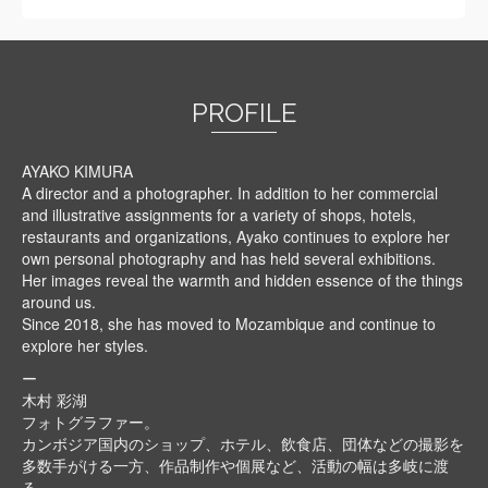
PROFILE
AYAKO KIMURA
A director and a photographer. In addition to her commercial
and illustrative assignments for a variety of shops, hotels,
restaurants and organizations, Ayako continues to explore her
own personal photography and has held several exhibitions.
Her images reveal the warmth and hidden essence of the things
around us.
Since 2018, she has moved to Mozambique and continue to
explore her styles.
ー
木村 彩湖
フォトグラファー。
カンボジア国内のショップ、ホテル、飲食店、団体などの撮影を
多数手がける一方、作品制作や個展など、活動の幅は多岐に渡
る。