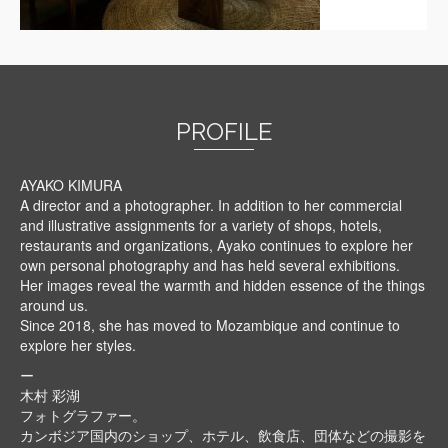
PROFILE
AYAKO KIMURA
A director and a photographer. In addition to her commercial
and illustrative assignments for a variety of shops, hotels,
restaurants and organizations, Ayako continues to explore her
own personal photography and has held several exhibitions.
Her images reveal the warmth and hidden essence of the things
around us.
Since 2018, she has moved to Mozambique and continue to
explore her styles.
ー
木村 彩湖
フォトグラファー。
カンボジア国内のショップ、ホテル、飲食店、団体などの撮影を